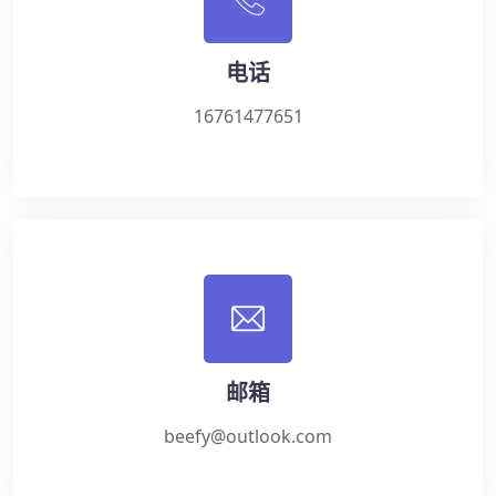
电话
16761477651
邮箱
beefy@outlook.com