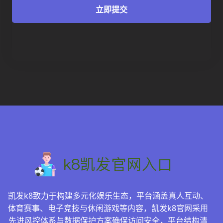
立即提交
凯发k8致力于构建多元化娱乐生态，平台涵盖真人互动、
体育赛事、电子竞技与休闲游戏等内容，凯发k8官网采用
先进风控体系与数据保护方案确保访问安全，平台结构清