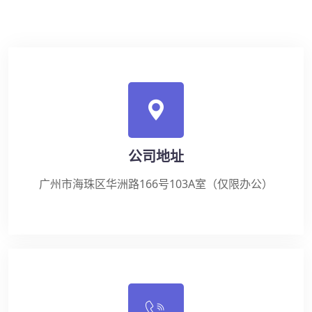
公司地址
广州市海珠区华洲路166号103A室（仅限办公）