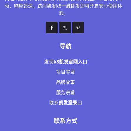
晰、响应迅速，访问凯发k8一触即发即可开启安心使用体
验。
导航
发现
k8凯发官网入口
项目实录
品牌故事
服务宗旨
联系
凯发登录口
联系方式