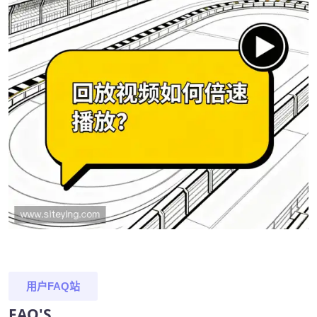
用户FAQ站
FAQ'S