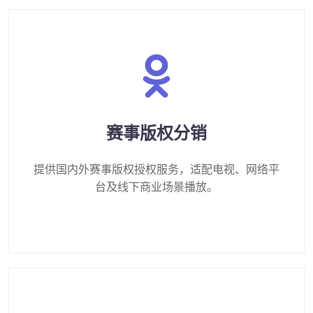
赛事版权分销
提供国内外赛事版权授权服务，适配电视、网络平
台及线下商业场景播放。