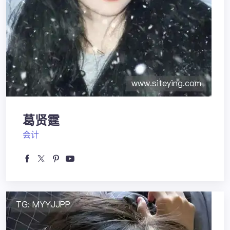
葛贤霆
会计