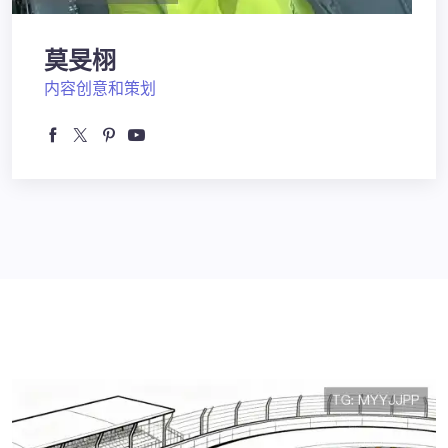
莫旻栩
内容创意和策划