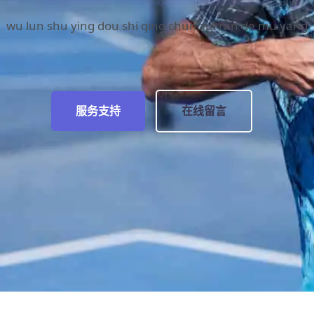
wu lun shu ying dou shi qing chun zui ran de mu yang
服务支持
在线留言