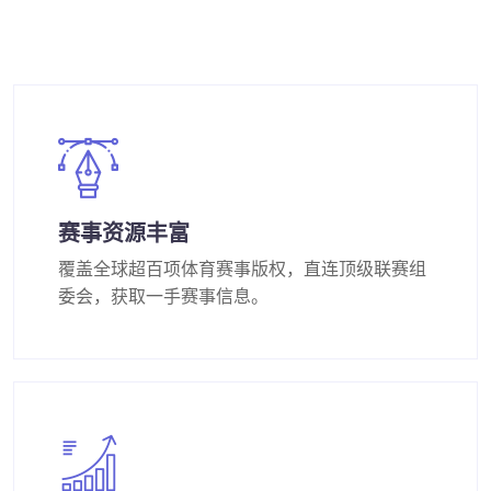
赛事资源丰富
覆盖全球超百项体育赛事版权，直连顶级联赛组
委会，获取一手赛事信息。