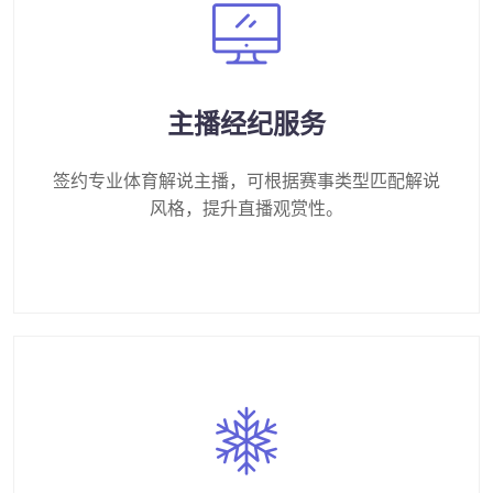
主播经纪服务
签约专业体育解说主播，可根据赛事类型匹配解说
风格，提升直播观赏性。