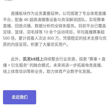
直播板块作为业务重要延伸，公司搭建了专业体育直播
平台，配备 4K 超高清摄像设备与资深解说团队，实现赛事
直播、回放点播、数据分析的全链条服务。目前平台已覆盖
足球、篮球、羽毛球等 10 余个运动项目，年均直播赛事超
500 场，累计观看人次达 800 万，凭借稳定的技术支撑与优
质的内容呈现，积累了大量忠实用户。
此外，
凯发k8线上
持续整合行业资源，探索 “赛事 + 直
播 + 衍生服务” 的融合模式，未来将进一步拓展电竞直播、
线上体育培训等新业务，助力体育产业数字化发展。
走近我们