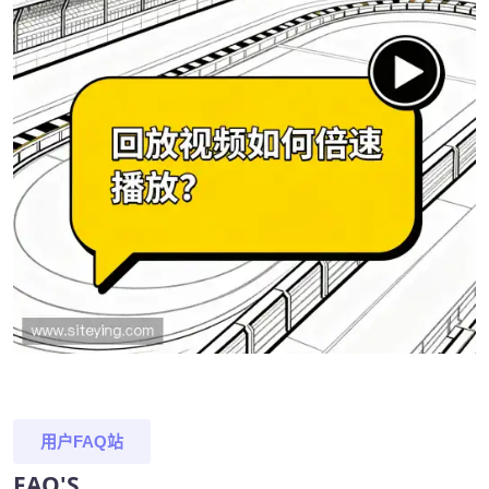
用户FAQ站
FAQ'S