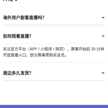
海外用户能看直播吗？
如何观看直播？
关注官方平台（APP / 小程序 / 网页），赛事开始前 30 分钟
开放直播入口，部分赛事需购买会员。
周边多久发货？