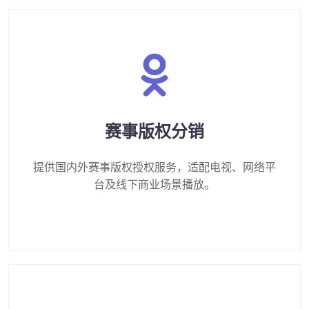
赛事版权分销
提供国内外赛事版权授权服务，适配电视、网络平
台及线下商业场景播放。