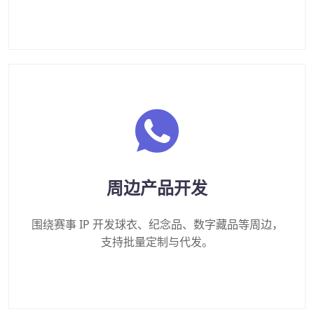
周边产品开发
围绕赛事 IP 开发球衣、纪念品、数字藏品等周边，
支持批量定制与代发。